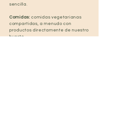
sencilla.
Comidas:
comidas vegetarianas
compartidas, a menudo con
productos directamente de nuestro
huerto.
Aprendizaje:
Conocimientos
prácticos sobre agricultura
ecológica en suelos volcánicos,
gestión del agua y la vida en
comunidad.
La isla:
Tiempo libre suficiente para
explorar las rutas de senderismo,
las playas y la energía única de La
Palma.